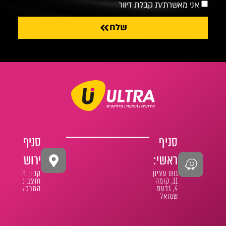
אני מאשרת/ת קבלת דיוור
שלח
סניף
סניף
ראשי:
ירושלים:
גוש עציון
קניון הר
11, קומה
חוצבים
4, גבעת
המרפא 1
שמואל