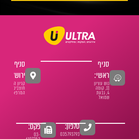
סניף
סניף
ראשי:
ירושלים:
גוש עציון
קניון הר
11, קומה
חוצבים
4, גבעת
המרפא 1
שמואל
טלפון:
פקס:
035793793
03-