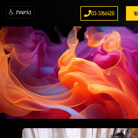
שר
03-3766420
נגישות