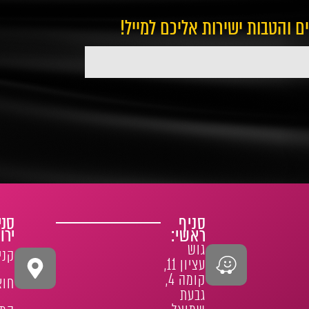
ים והטבות ישירות אליכם למייל!
סניף
סני
ראשי:
ירו
גוש
קני
עציון 11,
קומה 4,
חוצ
גבעת