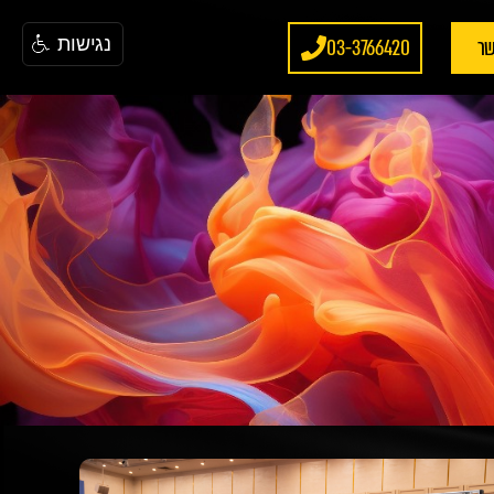
שר
03-3766420
נגישות