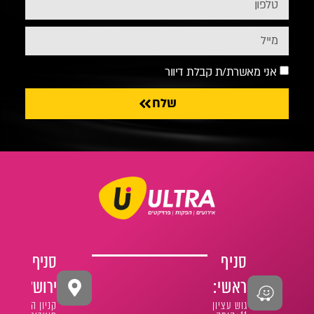
אני מאשרת/ת קבלת דיוור
שלח
סניף
סניף
ראשי:
ירושלים:
גוש עציון
קניון הר