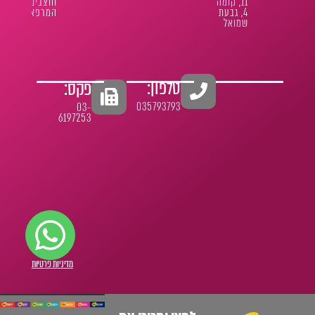
11, קומה
חוצבים
4, גבעת
המרפא 1
שמואל
טלפון:
פקס:
035793793
03-
6197253
הצהרת נגישות
מדיניות פרטיות