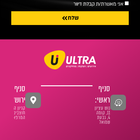
אני מאשרת/ת קבלת דיוור
שלח
סניף
סניף
ראשי:
ירושלים:
גוש עציון
קניון הר
11, קומה
חוצבים
4, גבעת
המרפא 1
שמואל