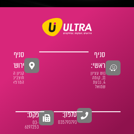
סניף
סניף
ראשי:
ירושלים:
גוש עציון
קניון הר
11, קומה
חוצבים
4, גבעת
המרפא 1
שמואל
טלפון:
פקס:
035793793
03-
6197253