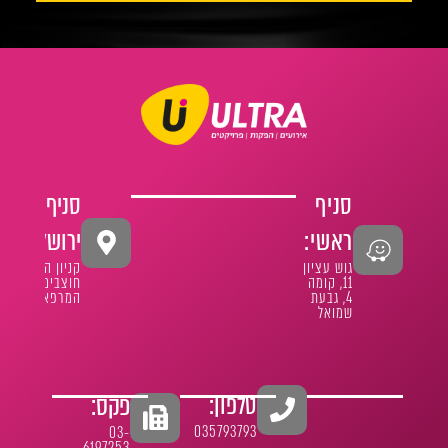
סניף
סניף
ראשי:
ירושלים:
גוש עציון
קניון הר
11, קומה
חוצבים
4, גבעת
המרפא 1
שמואל
טלפון:
פקס:
035793793
03-
6197253