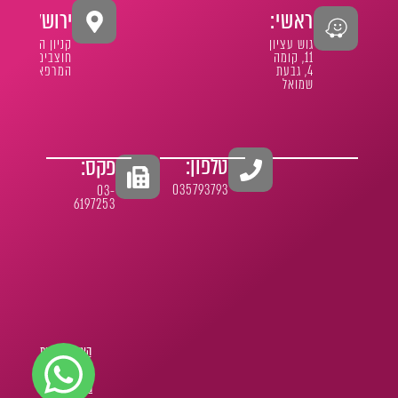
ראשי:
ירושלים:
גוש עציון
קניון הר
11, קומה
חוצבים
4, גבעת
המרפא 1
שמואל
טלפון:
פקס:
035793793
03-
6197253
הצהרת נגישות
מדיניות פרטיות